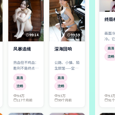
终局
画面
99:14
99:59
冷。
闻的
风暴追缉
深海回响
高清
端情
观众
流畅
色尖
热血但不鸡血：
公路、小镇、陌
胜利不是终点，
生旅馆——空间
「如何与失败共
不断更换，人物
高清
高清
处」才是。运
却越走越窄。像
动/战争元素服
一场停不下来的
流畅
流畅
务于人物成长，
梦游。
9.6万
9.5万
9.3
而不是反过来。
117个月前
99个月前
91