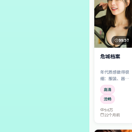
99:57
危城档案
年代质感做得很
细：服装、器
物、口头语都对
高清
味。故事本身像
从旧报纸缝里抠
流畅
出来的社会切
9.6万
片。
22个月前