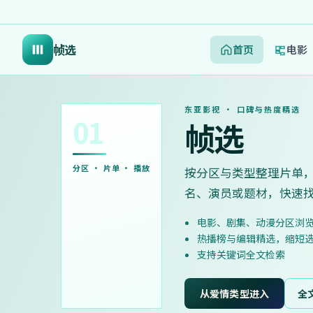
帧选
首页
电影
东亚影视 · 口碑与热度精选
01
帧选
分区 · 片单 · 播放
按分区与类型整理片单
名、演员或题材，快速
电影、剧集、动漫分区浏
热播榜与编辑精选，缩短
支持关键词全文检索
从爱情类型进入
全