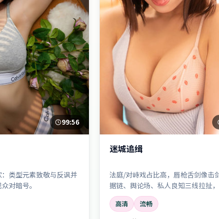
99:56
迷城追缉
欢：类型元素致敬与反讽并
法庭/对峙戏占比高，唇枪舌剑像击
观众对暗号。
据链、舆论场、私人良知三线拉扯，
溅。
高清
流畅