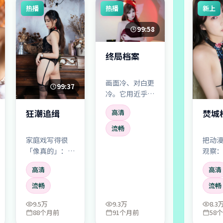
热播
热播
新上
99:58
终局档案
画面冷、对白更
99:37
冷。它用近乎新
闻的克制讲述极
狂潮追缉
焚城
高清
端情境，反而让
观众在心里替角
流畅
色尖叫。
家庭戏写得很
把动
「像真的」：饭
观察
桌沉默、电话未
生活
高清
高清
接、欲言又止。
来自
大情节反而藏在
遇到
流畅
流畅
小事里。
9.5万
9.3万
8.3
88个月前
91个月前
58