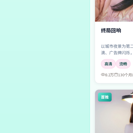
终局回响
以城市夜景为第
滴、广告牌闪烁
高清
流畅
8.2万
130个月
首推