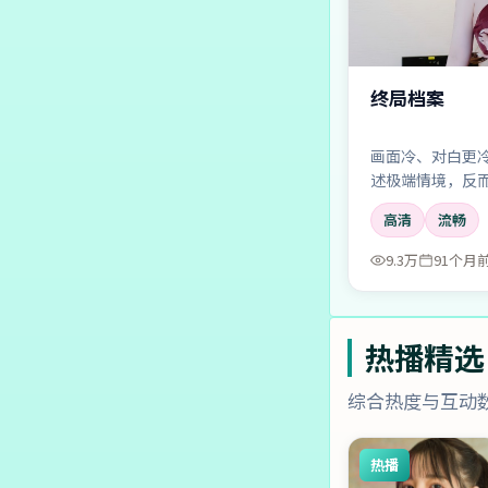
终局档案
画面冷、对白更
述极端情境，反
叫。
高清
流畅
9.3万
91个月
热播精选
综合热度与互动
热播