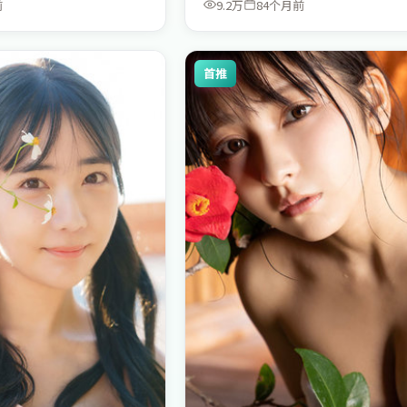
前
9.2万
84个月前
首推