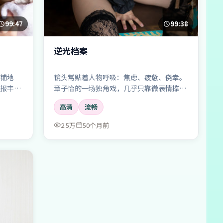
99:47
99:38
逆光档案
铺地
镜头常贴着人物呼吸：焦虑、疲惫、侥幸。
报丰
章子怡的一场独角戏，几乎只靠微表情撑满
整场戏的张力。
高清
流畅
2.5万
50个月前