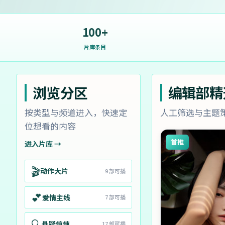
100+
片库条目
浏览分区
编辑部精
按类型与频道进入，快速定
人工筛选与主题
位想看的内容
首推
进入片库 →
🎬
动作大片
9
部可播
💕
爱情主线
7
部可播
🔍
悬疑惊悚
17
部可播