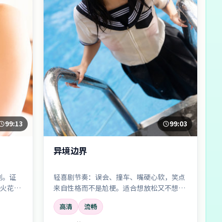
99:13
99:03
异境边界
剑。证
轻喜剧节奏：误会、撞车、嘴硬心软，笑点
火花四
来自性格而不是尬梗。适合想放松又不想看
无脑片的观众。
高清
流畅