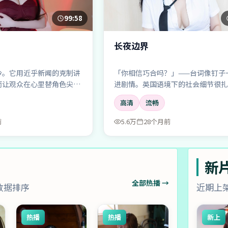
99:58
长夜边界
冷。它用近乎新闻的克制讲
「你相信巧合吗？」——台词像钉子
而让观众在心里替角色尖
进剧情。英国语境下的社会细节很扎
角也不是工具人。
高清
流畅
前
5.6万
28个月前
新
全部热播 →
数据排序
近期上
热播
热播
新上