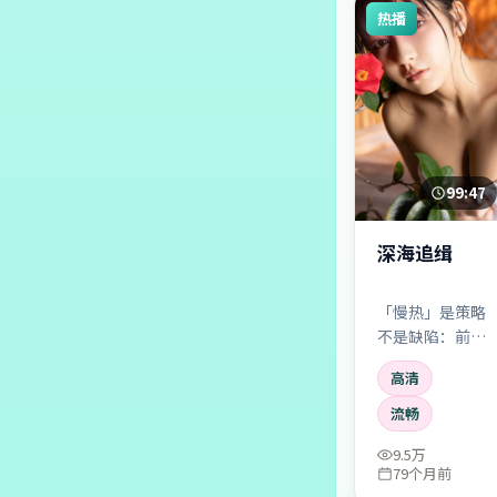
热播
99:47
深海追缉
「慢热」是策略
不是缺陷：前半
小时铺地毯，后
高清
一小时把地毯抽
走。耐心者回报
流畅
丰厚。
9.5万
79个月前