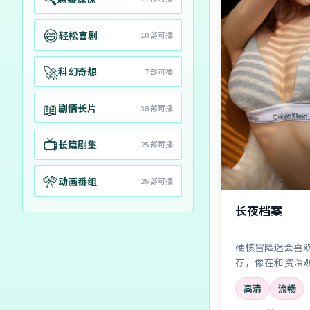
😄
轻松喜剧
10
部可播
🚀
科幻奇想
7
部可播
📖
剧情长片
38
部可播
📺
长篇剧集
25
部可播
🎌
动画番组
26
部可播
长夜档案
硬核冒险迷会喜
存，像在和资深
高清
流畅