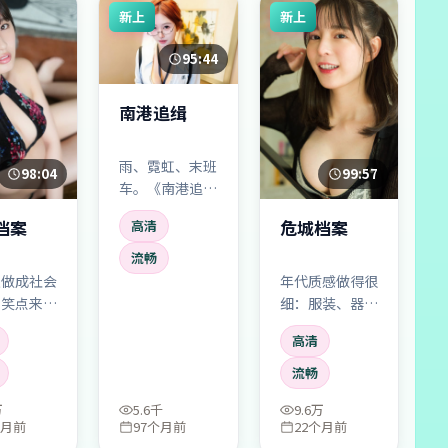
新上
新上
95:44
南港追缉
雨、霓虹、末班
98:04
99:57
车。《南港追
缉》用很东亚的
档案
危城档案
高清
城市肌理做背
景，冒险的张力
流畅
不靠大喊大叫，
漫做成社会
年代质感做得很
而靠「差一点就
：笑点来自
细：服装、器
说出口」的沉
褶皱，泪点
物、口头语都对
高清
默。
你我也可能
味。故事本身像
的窘迫。
从旧报纸缝里抠
流畅
出来的社会切
万
5.6千
9.6万
片。
个月前
97个月前
22个月前