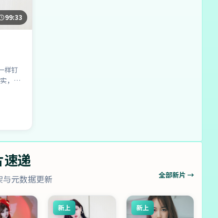
99:33
一样钉
实，配
片速递
全部新片 →
架与元数据更新
新上
新上