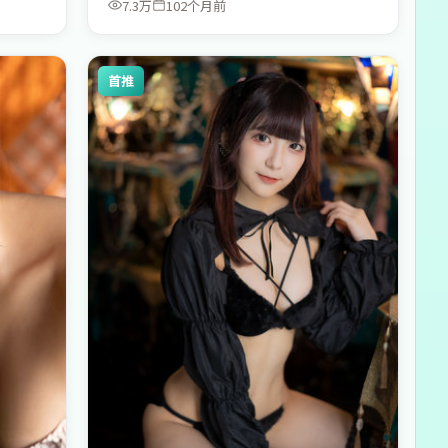
7.3万
102个月前
首推