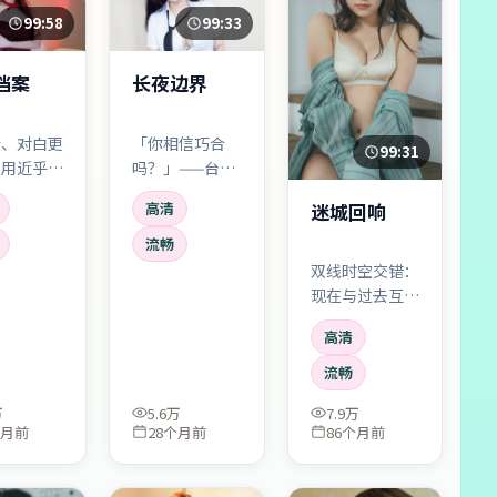
99:58
99:33
档案
长夜边界
冷、对白更
「你相信巧合
99:31
它用近乎新
吗？」——台词
克制讲述极
像钉子一样钉进
迷城回响
高清
境，反而让
剧情。英国语境
在心里替角
下的社会细节很
流畅
叫。
扎实，配角也不
双线时空交错：
是工具人。
现在与过去互为
镜像，剪一刀就
高清
会流血。看第二
遍时，伏笔会像
流畅
路标一样亮起
万
5.6万
7.9万
来。
个月前
28个月前
86个月前