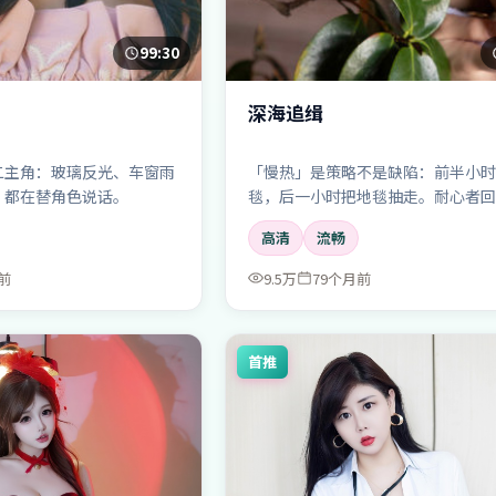
99:30
深海追缉
二主角：玻璃反光、车窗雨
「慢热」是策略不是缺陷：前半小时
，都在替角色说话。
毯，后一小时把地毯抽走。耐心者回
厚。
高清
流畅
前
9.5万
79个月前
首推